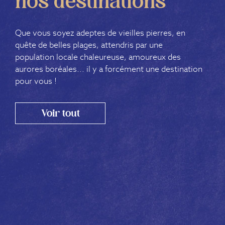
nos destinations
Que vous soyez adeptes de vieilles pierres, en
quête de belles plages, attendris par une
population locale chaleureuse, amoureux des
aurores boréales... il y a forcément une destination
pour vous !
Norvège
Voyage en Norvège : paysages, culture et
Voir tout
aventure au cœur du grand nordDes fjords du
sud jusqu’au Cap Nord, en passant par l’Archipel
des Lofoten, la Norvège offre des panoramas
parmi les plus époustouflants d’Europe.Que
vous soyez en voiture, en ...
Explorer