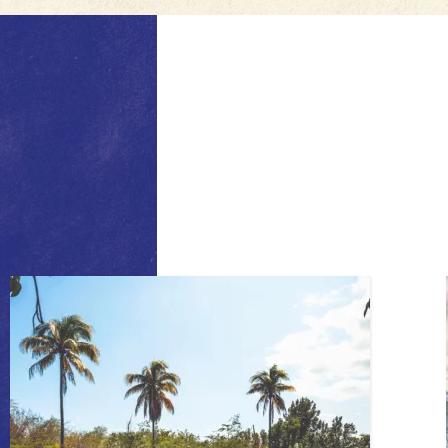
Prénom
Je souhaite recevoir la Newsletter des Carnets de Magellan, La Lettre de Magellan (je pourrai me désabonner à tout moment) et j’accepte les
conditions de traitement et de
conservation de mes données personnelles
.