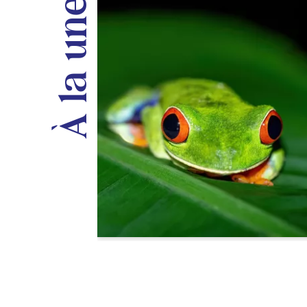
À la une
e
e Rouge au
multiples