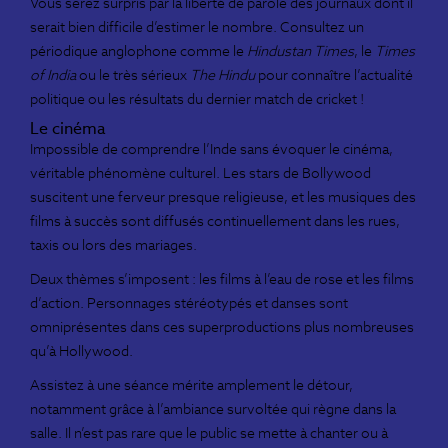
Vous serez surpris par la liberté de parole des journaux dont il
serait bien difficile d’estimer le nombre. Consultez un
périodique anglophone comme le
Hindustan Times
, le
Times
of India
ou le très sérieux
The Hindu
pour connaître l’actualité
politique ou les résultats du dernier match de cricket !
Le cinéma
Impossible de comprendre l’Inde sans évoquer le cinéma,
véritable phénomène culturel. Les stars de Bollywood
suscitent une ferveur presque religieuse, et les musiques des
films à succès sont diffusés continuellement dans les rues,
taxis ou lors des mariages.
Deux thèmes s’imposent : les films à l’eau de rose et les films
d’action. Personnages stéréotypés et danses sont
omniprésentes dans ces superproductions plus nombreuses
qu’à Hollywood.
Assistez à une séance mérite amplement le détour,
notamment grâce à l’ambiance survoltée qui règne dans la
salle. Il n’est pas rare que le public se mette à chanter ou à