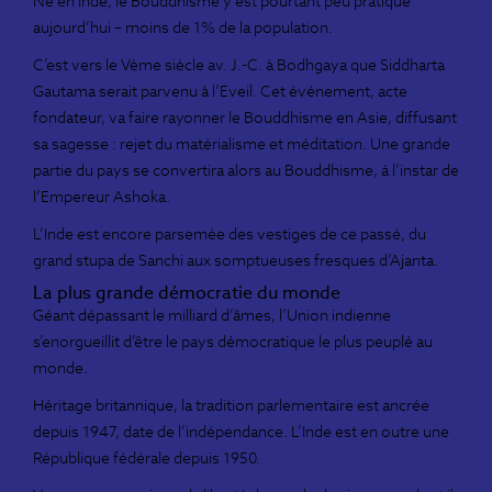
Né en Inde, le Bouddhisme y est pourtant peu pratiqué
aujourd’hui – moins de 1% de la population.
C’est vers le Vème siècle av. J.-C. à Bodhgaya que Siddharta
Gautama serait parvenu à l’Eveil. Cet événement, acte
fondateur, va faire rayonner le Bouddhisme en Asie, diffusant
sa sagesse : rejet du matérialisme et méditation. Une grande
partie du pays se convertira alors au Bouddhisme, à l’instar de
l’Empereur Ashoka.
L’Inde est encore parsemée des vestiges de ce passé, du
grand stupa de Sanchi aux somptueuses fresques d’Ajanta.
La plus grande démocratie du monde
Géant dépassant le milliard d’âmes, l’Union indienne
s’enorgueillit d’être le pays démocratique le plus peuplé au
monde.
Héritage britannique, la tradition parlementaire est ancrée
depuis 1947, date de l’indépendance. L’Inde est en outre une
République fédérale depuis 1950.