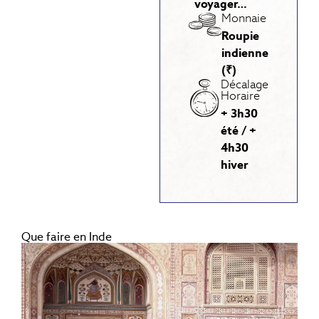
voyager…
Monnaie
Roupie
indienne
(₹)
Décalage
Horaire
+ 3h30
été / +
4h30
hiver
Que faire en Inde