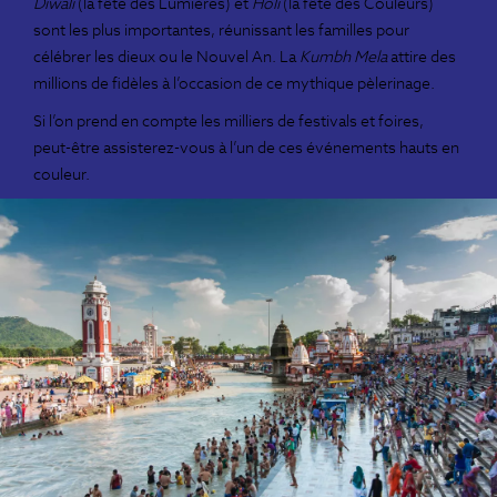
Diwali
(la fête des Lumières) et
Holi
(la fête des Couleurs)
sont les plus importantes, réunissant les familles pour
célébrer les dieux ou le Nouvel An. La
Kumbh Mela
attire des
millions de fidèles à l’occasion de ce mythique pèlerinage.
Si l’on prend en compte les milliers de festivals et foires,
peut-être assisterez-vous à l’un de ces événements hauts en
couleur.