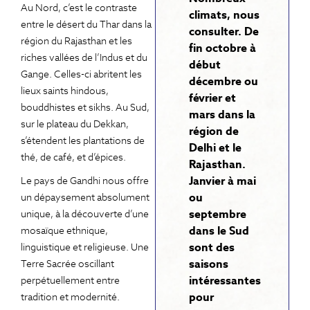
Au Nord, c’est le contraste
climats, nous
entre le désert du Thar dans la
consulter. De
région du Rajasthan et les
fin octobre à
riches vallées de l’Indus et du
début
Gange. Celles-ci abritent les
décembre ou
lieux saints hindous,
février et
bouddhistes et sikhs. Au Sud,
mars dans la
sur le plateau du Dekkan,
région de
s’étendent les plantations de
Delhi et le
thé, de café, et d’épices.
Rajasthan.
Janvier à mai
Le pays de Gandhi nous offre
ou
un dépaysement absolument
septembre
unique, à la découverte d’une
dans le Sud
mosaïque ethnique,
sont des
linguistique et religieuse. Une
saisons
Terre Sacrée oscillant
intéressantes
perpétuellement entre
pour
tradition et modernité.