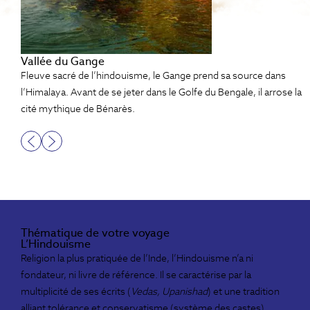
Vallée du Gange
Fleuve sacré de l’hindouisme, le Gange prend sa source dans
l’Himalaya. Avant de se jeter dans le Golfe du Bengale, il arrose la
cité mythique de Bénarès.
Thématique de votre voyage
L’Hindouisme
Religion la plus pratiquée de l’Inde, l’Hindouisme n’a ni
fondateur, ni livre de référence. Il se caractérise par la
multiplicité de ses écrits (
Vedas, Upanishad
) et une tradition
alliant tolérance et conservatisme (système des castes).