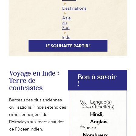
Destinations
Asie
du
Sud
Inde
JE SOUHAITE PARTIR !
Voyage en Inde :
Bon à savoir
Terre de
!
contrastes
Berceau des plus anciennes
Langue(s)
officielle(s)
civilisations, l’Inde s’étend des
Hindi,
cimes enneigées de
Anglais
l’Himalaya aux mers chaudes
Saison
de l’Océan Indien.
Nombreux