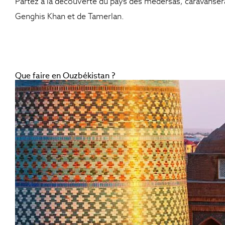
Partez à la découverte du pays des medersas, caravansérai
Genghis Khan et de Tamerlan.
Que faire en Ouzbékistan ?