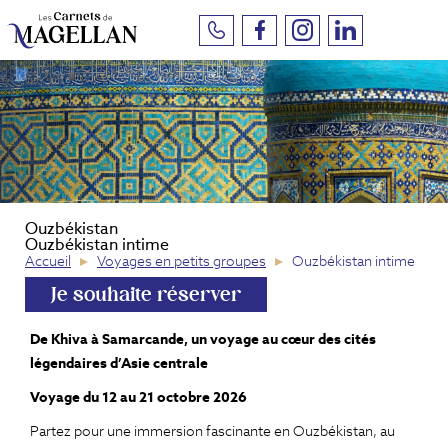
Aller
Panneau de gestion des cookies
au
contenu
principal
Ouzbékistan
Ouzbékistan intime
Accueil
Voyages en petits groupes
Ouzbékistan intime
Je souhaite réserver
De Khiva à Samarcande, un voyage au cœur des cités
légendaires d’Asie centrale
Voyage du 12 au 21 octobre 2026
Partez pour une immersion fascinante en Ouzbékistan, au