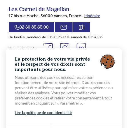
Les Carnet de Magellan
17 bis rue Hoche, 56000 Vannes, France -
Itinéraire
02 30 85 65 00
Du lundi au vendredi de 10h à 19h et le samedi de 10h à 18h
Suivez-nous
Destinations de voyages sur mesure
La protection de votre vie privée
et le respect de vos droits sont
Europe
Amérique Latine
importants pour nous.
Proche et Moyen Orient
Amérique du Nord
Nous utilisons des cookies nécessaires au bon
Asie centrale
Caraïbes
fonctionnement de notre site internet. D’autres cookies
Asie du Sud
Pacifique
peuvent être utilisées pour optimiser votre expérience ou
réaliser des analyses. Vous pouvez modifier vos
Extrême Orient
Afrique & Océan indien
préférences cookies et retirer votre consentement à tout
moment en cliquant sur « Paramétrer ».
Voyages en petits groupes
Conférences
Notre équipe
Lire la politique de confidentialité
Blog
Recrutement
Contact
© 2026 Les Carnets de Magellan - Tous droits réservés - Photos non