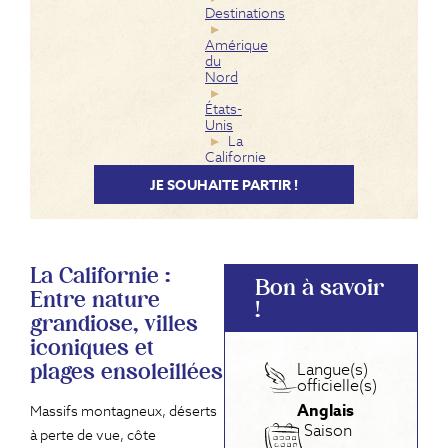
Destinations
Amérique
du
Nord
États-
Unis
La
Californie
JE SOUHAITE PARTIR !
La Californie :
Bon à savoir
Entre nature
!
grandiose, villes
iconiques et
Langue(s)
plages ensoleillées
officielle(s)
Anglais
Massifs montagneux, déserts
Saison
à perte de vue, côte