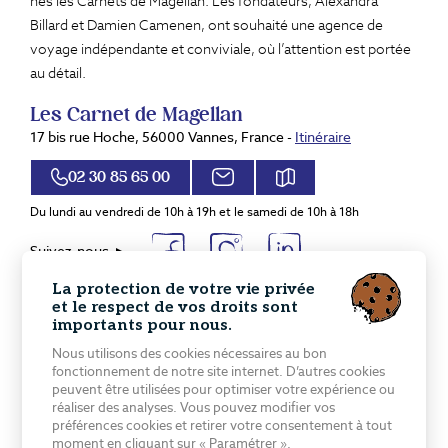
nés les Carnets de Magellan. Les fondateurs, Alexandra
Billard et Damien Camenen, ont souhaité une agence de
voyage indépendante et conviviale, où l’attention est portée
au détail.
Les Carnet de Magellan
17 bis rue Hoche, 56000 Vannes, France -
Itinéraire
02 30 85 65 00
Du lundi au vendredi de 10h à 19h et le samedi de 10h à 18h
Suivez-nous
Destinations de voyages sur mesure
La protection de votre vie privée
et le respect de vos droits sont
Europe
Amérique Latine
importants pour nous.
Proche et Moyen Orient
Amérique du Nord
Nous utilisons des cookies nécessaires au bon
Asie centrale
Caraïbes
fonctionnement de notre site internet. D’autres cookies
Asie du Sud
Pacifique
peuvent être utilisées pour optimiser votre expérience ou
réaliser des analyses. Vous pouvez modifier vos
Extrême Orient
Afrique & Océan indien
préférences cookies et retirer votre consentement à tout
moment en cliquant sur « Paramétrer ».